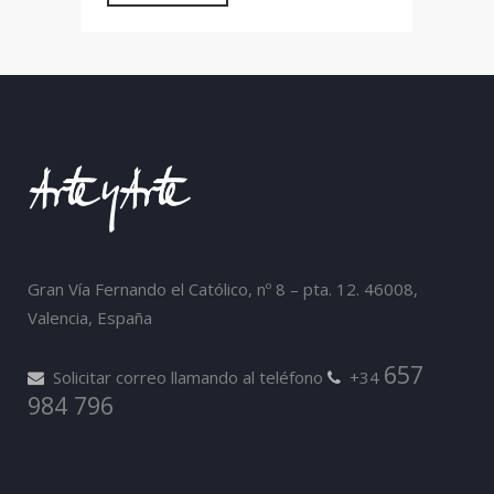
Gran Vía Fernando el Católico, nº 8 – pta. 12. 46008,
Valencia, España
657
Solicitar correo llamando al teléfono
+34
984 796