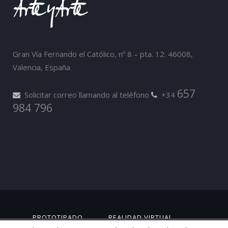
Gran Vía Fernando el Católico, nº 8 – pta. 12. 46008,
Valencia, España
657
Solicitar correo llamando al teléfono
+34
984 796
PROTOTIPADO
REALIDAD VIRTUAL