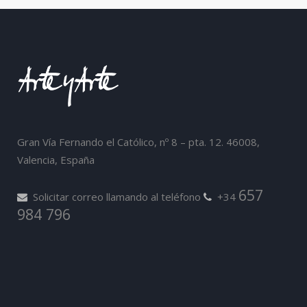
Gran Vía Fernando el Católico, nº 8 – pta. 12. 46008,
Valencia, España
657
Solicitar correo llamando al teléfono
+34
984 796