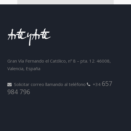
Gran Vía Fernando el Católico, nº 8 – pta. 12. 46008,
Valencia, España
657
Solicitar correo llamando al teléfono
+34
984 796