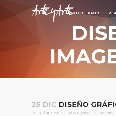
PROTOTIPADO
RE
DIS
IMAG
25 DIC
DISEÑO GRÁFI
Posted at 12:49h
in
by
ArteyArte
0 Comment